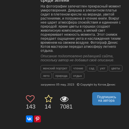
среди зелени
На фотографии запечатлен прекрасный момент
умиротворения. Девушка в элегантном платье
сидит в плетеном кресле на веранде, увитой
растениями, и погружена в чтение книги. Вокруг
нее царит атмосфера спокойствия и единения с
природой: яркие цветы в горшках создают
живописную композицию, а мягкий свет
подчеркивает нежность момента. Этот снимок
передает ощущение уюта и наслаждения тихим
временем на свежем воздухе. Фотограф Денис
Котов мастерски передал атмосферу летнего
отдыха.
Описание подготовлено редакцией сайта,
поскольку автор не добавил своё описание.
женский портрет
чтение
сад
уют
цветы
лето
природа
отдых
загружено
05 may, 2023
Copyright by
Котов Денис
Подпишись
на автора
143
14
7081