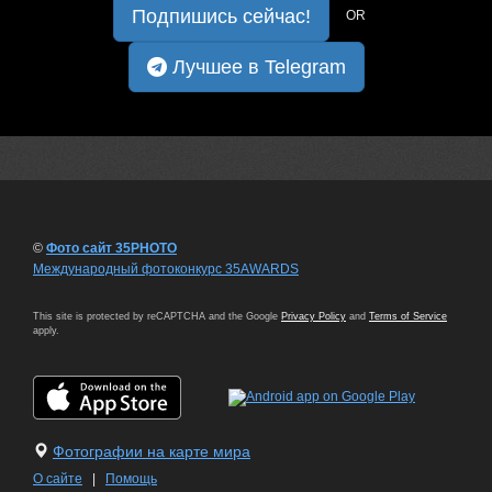
Подпишись сейчас!
OR
Лучшее в Telegram
©
Фото сайт 35PHOTO
Международный фотоконкурс 35AWARDS
This site is protected by reCAPTCHA and the Google
Privacy Policy
and
Terms of Service
apply.
Фотографии на карте мира
О сайте
|
Помощь