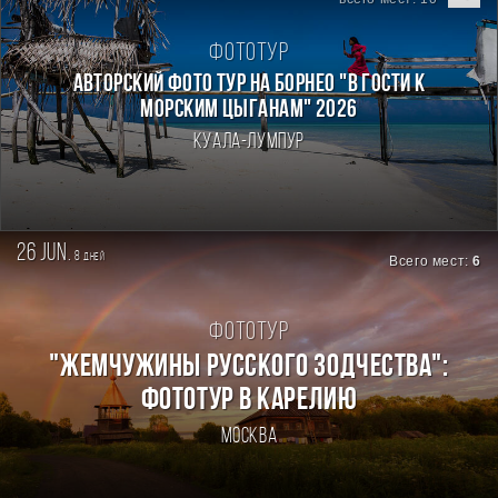
Фототур
Авторский фото тур на Борнео "В гости к
морским цыганам" 2026
Куала-Лумпур
26 jun.
8
дней
Всего мест:
6
Фототур
"ЖЕМЧУЖИНЫ РУССКОГО ЗОДЧЕСТВА":
ФОТОТУР В КАРЕЛИЮ
Москва