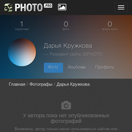
Toggl
navig
1
0
0
подписчики
фото
просм. фото
Дарья Кружкова
— Резидент сайта 35PHOTO
Фото
Альбомы
Профиль
Главная
Фотографы
Дарья Кружкова
У автора пока нет опубликованных
фотографий
Возможно, автор только начал пользоваться сайтом или