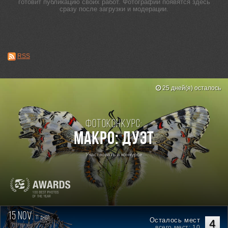
готовит публикацию своих работ. Фотографии появятся здесь
сразу после загрузки и модерации.
RSS
25 дней(я) осталось
Фотоконкурс:
Макро: Дуэт
Участвовать в конкурсе
15 nov.
11
дней
Осталось мест
4
всего мест: 10