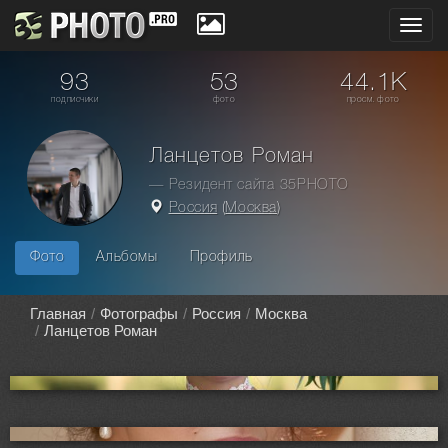
Toggl
navig
93
53
44.1K
подписчики
фото
просм. фото
Ланцетов Роман
— Резидент сайта 35PHOTO
Россия
(
Москва
)
Фото
Альбомы
Профиль
Главная
Фотографы
Россия
Москва
Ланцетов Роман