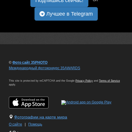
Подпишись сейчас!
OR
Лучшее в Telegram
©
Фото сайт 35PHOTO
Международный фотоконкурс 35AWARDS
This site is protected by reCAPTCHA and the Google
Privacy Policy
and
Terms of Service
apply.
Фотографии на карте мира
О сайте
|
Помощь