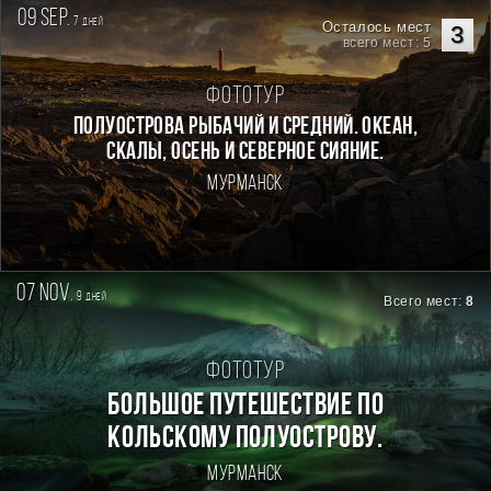
09 sep.
7
дней
Осталось мест
3
всего мест: 5
Фототур
Полуострова Рыбачий и Средний. Океан,
скалы, осень и северное сияние.
Мурманск
07 nov.
9
дней
Всего мест:
8
Фототур
БОЛЬШОЕ ПУТЕШЕСТВИЕ ПО
КОЛЬСКОМУ ПОЛУОСТРОВУ.
Мурманск