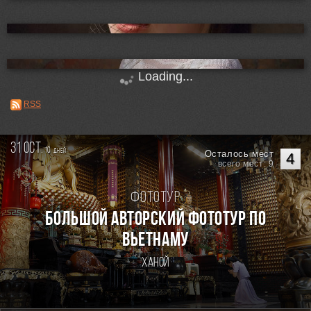
Loading...
RSS
31 oct.
10
дней
Осталось мест
4
всего мест: 9
Фототур
Большой авторский фототур по
Вьетнаму
Ханой