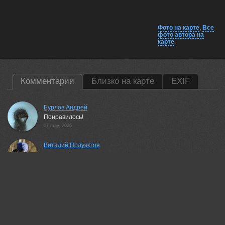
Фото на карте
,
Все
фото автора на
карте
Комментарии
Близко на карте
EXIF
Бурлов Андрей
Понравилось!
07 may, 2026
Виталий Полуэктов
Красивый вид!
07 may, 2026
Валерий
Красивый пейзаж!
08 may, 2026