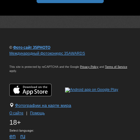
©
Фото сайт 35PHOTO
Международный фотоконкурс 35AWARDS
This site is protected by reCAPTCHA and the Google
Privacy Policy
and
Terms of Service
apply.
Фотографии на карте мира
О сайте
|
Помощь
18+
Select language:
en
ru