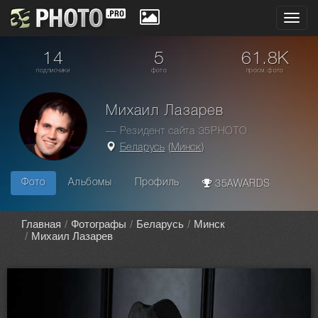
Toggl
navig
14
5
61.8K
подписчики
фото
просм. фото
Михаил Лазарев
— Резидент сайта 35PHOTO
Беларусь
(
Минск
)
Фото
Альбомы
Профиль
35AWARDS
Главная
Фотографы
Беларусь
Минск
Михаил Лазарев