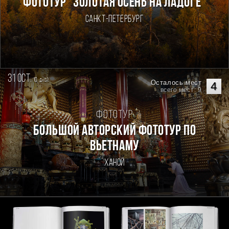
ФОТОТУР "ЗОЛОТАЯ ОСЕНЬ НА ЛАДОГЕ"
Санкт-Петербург
31 oct.
10
дней
Осталось мест
4
всего мест: 9
Фототур
Большой авторский фототур по
Вьетнаму
Ханой