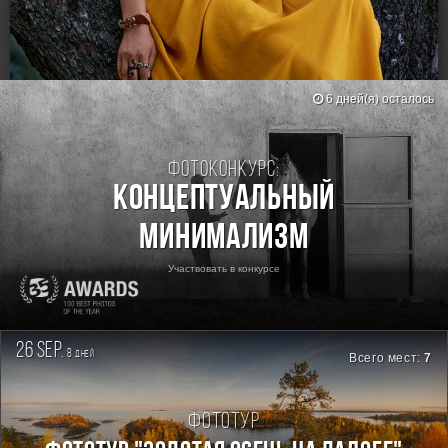
RSS
6 дней(я) осталось
Фотоконкурс:
Концептуальный
минимализм
Участвовать в конкурсе
26 sep.
8
дней
Всего мест:
7
Фототур