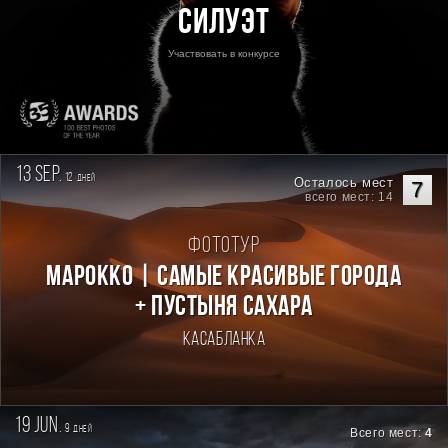
Силуэт
Участвовать в конкурсе
13 sep.
12
дней
Осталось мест
7
всего мест: 14
Фототур
Марокко | Самые красивые города
+ пустыня Сахара
Касабланка
19 jun.
9
дней
Всего мест:
4