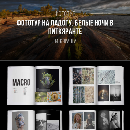
Фототур
Фототур на Ладогу. Белые ночи в
Питкяранте
Питкяранта