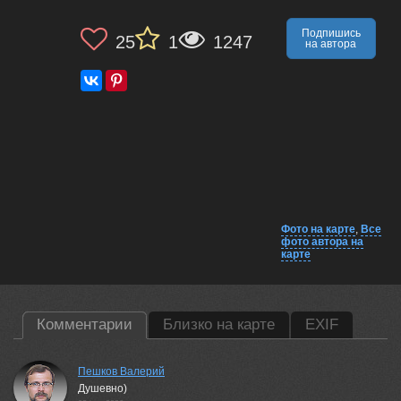
Подпишись
25
1
1247
на автора
Фото на карте
,
Все
фото автора на
карте
Комментарии
Близко на карте
EXIF
Пешков Валерий
Душевно)