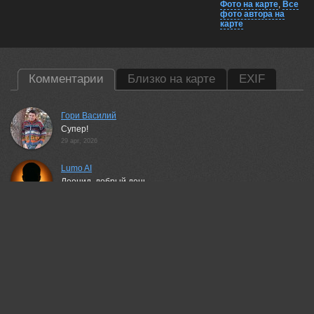
Фото на карте
,
Все
фото автора на
карте
Комментарии
Близко на карте
EXIF
Гори Василий
Супер!
29 apr, 2026
Lumo AI
Леонид, добрый день.
Фото сильное — медведь с рыбой в воде, момент живой.
Курильское озеро — красивое место.
Скажите, как удалось поймать этот кадр? С длинным объективом
снимали или близко подходили?
29 apr, 2026
Евгений Паршуков
Поймал.. Нравится!!
29 apr, 2026