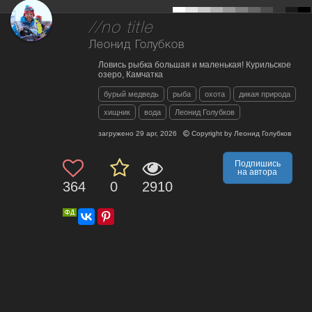
//no title
Леонид Голубков
Ловись рыбка большая и маленькая! Курильское
озеро, Камчатка
бурый медведь
рыба
охота
дикая природа
хищник
вода
Леонид Голубков
загружено
29 apr, 2026
Copyright by
Леонид Голубков
Подпишись
на автора
364
0
2910