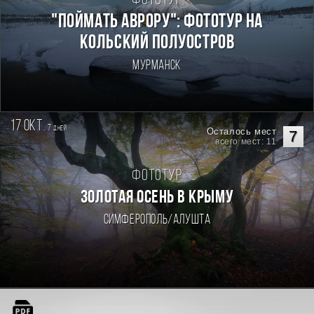
Фототур
"Поймать Аврору": фототур на
Кольский полуостров
Мурманск
17 окт.
7
дней
Осталось мест
7
всего мест: 11
Фототур
ЗОЛОТАЯ ОСЕНЬ В КРЫМУ
Симферополь/Алушта