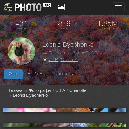
Toggl
navig
431
878
1.25M
подписчики
фото
просм. фото
Leonid Dyachenko
— Резидент сайта 35PHOTO
США
(
Charlotte
)
Фото
Альбомы
Профиль
Главная
Фотографы
США
Charlotte
Leonid Dyachenko