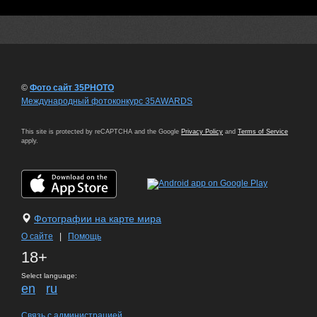
©
Фото сайт 35PHOTO
Международный фотоконкурс 35AWARDS
This site is protected by reCAPTCHA and the Google
Privacy Policy
and
Terms of Service
apply.
Фотографии на карте мира
О сайте
|
Помощь
18+
Select language:
en
ru
Связь с администрацией