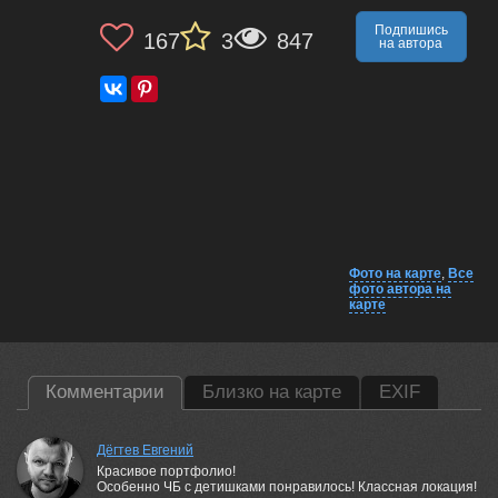
Подпишись
167
3
847
на автора
Фото на карте
,
Все
фото автора на
карте
Комментарии
Близко на карте
EXIF
Дёгтев Евгений
Красивое портфолио!
Особенно ЧБ с детишками понравилось! Классная локация!