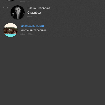
03 oct, 2024
Елена Литовская
Спасибо:)
03 oct, 2024
Шхалахов Азамат
Улитки интересные
04 oct, 2024
Шхалахов Азамат
Елена, ЧБ с детьми прямо ух...
23 oct, 2024
jampoll
fine works:)
14 apr, 2025
Елена Литовская
Thanks!
04 jun, 2025