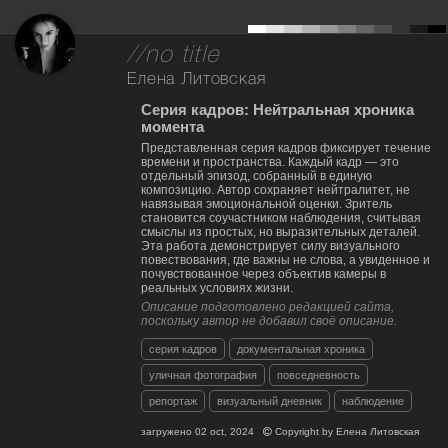
//no title
Елена Литовская
Серия кадров: Нейтральная хроника
момента
Представленная серия кадров фиксирует течение
времени и пространства. Каждый кадр — это
отдельный эпизод, собранный в единую
композицию. Автор сохраняет нейтралитет, не
навязывая эмоциональной оценки. Зритель
становится соучастником наблюдения, считывая
смыслы из простых, но выразительных деталей.
Эта работа демонстрирует силу визуального
повествования, где важны не слова, а увиденное и
почувствованное через объектив камеры в
реальных условиях жизни.
Описание подготовлено редакцией сайта,
поскольку автор не добавил своё описание.
серия кадров
документальная хроника
уличная фотография
повседневность
репортаж
визуальный дневник
наблюдение
загружено
02 oct, 2024
Copyright by
Елена Литовская