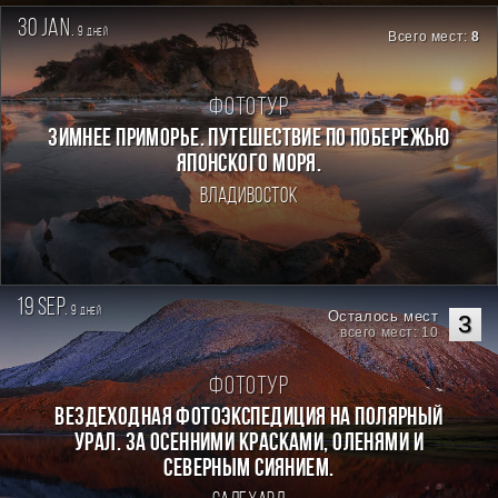
30 jan.
9
дней
Всего мест:
8
Фототур
ЗИМНЕЕ ПРИМОРЬЕ. ПУТЕШЕСТВИЕ ПО ПОБЕРЕЖЬЮ
ЯПОНСКОГО МОРЯ.
Владивосток
19 sep.
9
дней
Осталось мест
3
всего мест: 10
Фототур
Вездеходная фотоэкспедиция на Полярный
Урал. За осенними красками, оленями и
северным сиянием.