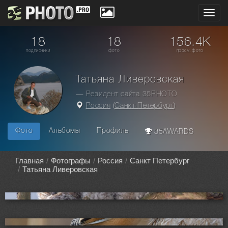
Toggl
navig
18
18
156.4K
подписчики
фото
просм. фото
Татьяна Ливеровская
— Резидент сайта 35PHOTO
Россия
(
Санкт-Петербург
)
Фото
Альбомы
Профиль
35AWARDS
Главная
Фотографы
Россия
Санкт Петербург
Татьяна Ливеровская