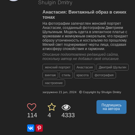
Shulgin Dmitry
Анастасия: Винтажный образ в синих
тонах
На фотографии запечатлен женский портрет
Анастасии, созданный фотографом Дмитрием
Шульгиным. Модель одета в элегантное платье с
кружевами и жемчужным ожерельем, что придает
образу утонченность и ностальгию по прошлому.
Мягкий свет подчеркивает черты лица, создавая
атмосферу спокойствия и гармонии.
Описание подготовлено редакцией сайта,
поскольку автор не добавил своё описание.
женский портрет
Анастасия
Дмитрий Шульгин
винтаж
стиль
красота
фотография
настроение
загружено
21 jun, 2024
Copyright by
Shulgin Dmitry
Подпишись
на автора
114
4
4333