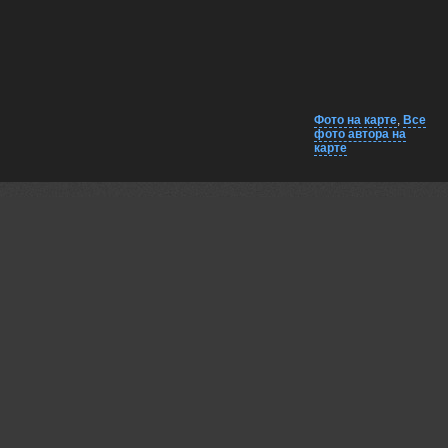
Фото на карте
,
Все
фото автора на
карте
Комментарии
Близко на карте
EXIF
Татаркин Вячеслав
Отличный портрет!!!
21 jun, 2024
Shulgin Dmitry
Благодарю!)
22 jun, 2024
Vladimir Morozov
Великолепный портрет!