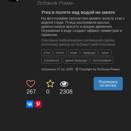
Лобанов Роман
Утка в полете над водой на закате
На фотографии запечатлен момент взлета утки с
водной глади. Птица расправила крылья,
демонстрируя красоту и грацию движения.
Отражение в воде создает эффект симметрии и
гармонии.
Описание подготовлено редакцией сайта,
поскольку автор не добавил своё описание.
утка
полет
вода
природа
закат
отражение
дикая природа
фотография
загружено
07 jul, 2026
Copyright by
Лобанов Роман
Подпишись
на автора
267
0
2308