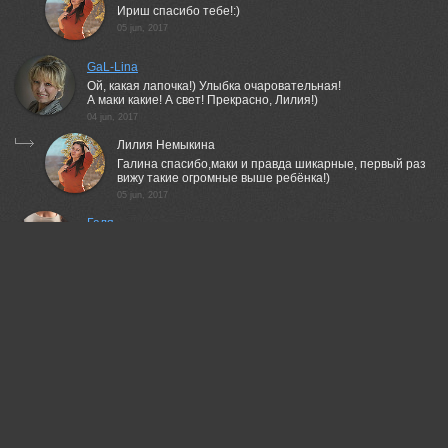
Ириш спасибо тебе!:)
05 jun, 2017
GaL-Lina
Ой, какая лапочка!) Улыбка очаровательная!
А маки какие! А свет! Прекрасно, Лилия!)
04 jun, 2017
Лилия Немыкина
Галина спасибо,маки и правда шикарные, первый раз
вижу такие огромные выше ребёнка!)
05 jun, 2017
Галя
Какое чудо, Лиль!) У меня мечта тоже поснимать в маковом
поле.)
04 jun, 2017
Лилия Немыкина
Галь спасибки, может успеешь,я еле нашла поле,
скашивают много!;)
05 jun, 2017
Инна Богуславская
Волшебный кадр! Как из детской доброй сказки!
04 jun, 2017