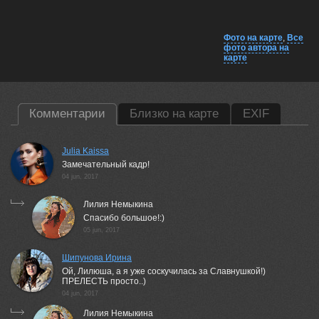
Фото на карте
,
Все
фото автора на
карте
Комментарии
Близко на карте
EXIF
Julia Kaissa
Замечательный кадр!
04 jun, 2017
Лилия Немыкина
Спасибо большое!:)
05 jun, 2017
Шипунова Ирина
Ой, Лилюша, а я уже соскучилась за Славнушкой!)
ПРЕЛЕСТЬ просто..)
04 jun, 2017
Лилия Немыкина