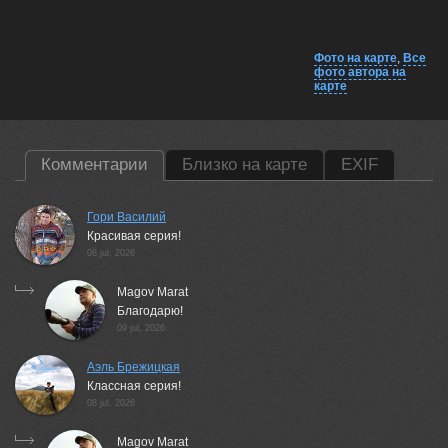
Фото на карте
,
Все
фото автора на
карте
Комментарии
Близко на карте
EXIF
Гори Василий
Красивая серия!
08 jul, 2026
Magov Marat
Благодарю!
09 jul, 2026
Аэль Брежицкая
Классная серия!
08 jul, 2026
Magov Marat