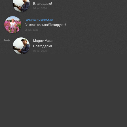
Благодарю!
09 jul, 2026
галина новинская
Замечательно!Позируют!
08 jul, 2026
Magov Marat
Благодарю!
09 jul, 2026
Валерий
Классная серия!
08 jul, 2026
Magov Marat
Благодарю!
09 jul, 2026
Ali Pashang
Great shot!
08 jul, 2026
Magov Marat