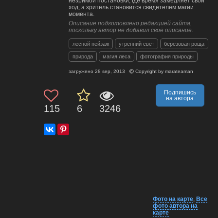
незримой постановки, где время замедляет свой
ход, а зритель становится свидетелем магии
момента.
Описание подготовлено редакцией сайта,
поскольку автор не добавил своё описание.
лесной пейзаж
утренний свет
березовая роща
природа
магия леса
фотография природы
загружено
28 sep, 2013
Copyright by
marateaman
Подпишись
на автора
115
6
3246
Фото на карте
,
Все
фото автора на
карте