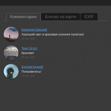
Комментарии
Близко на карте
EXIF
Карпенко Евгений
Хороший свет и красивая осенняя палитра!
28 sep, 2013
Трид Эстет
Красиво!
28 sep, 2013
Бурлов Андрей
Понравилось!
28 sep, 2013
Андрей Chogori Громов
Хороша!
28 sep, 2013
Евгений Цветков
Согласен с Евгением. Нравится!