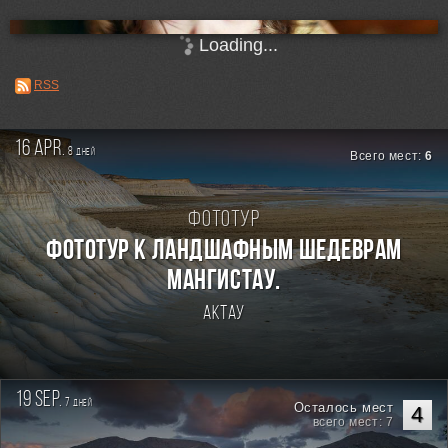
Loading...
RSS
16 apr.
8
дней
Всего мест:
6
Фототур
Фототур к ландшафным шедеврам
Мангистау.
Актау
19 sep.
7
дней
Осталось мест
4
всего мест: 7