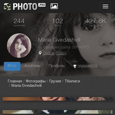
Toggl
navig
244
102
427.6K
подписчики
фото
просм. фото
Maria Gvedashvili
— Резидент сайта 35PHOTO
Грузия
(
Tbilisi
)
Фото
Альбомы
Профиль
35AWARDS
Главная
Фотографы
Грузия
Тбилиси
Maria Gvedashvili