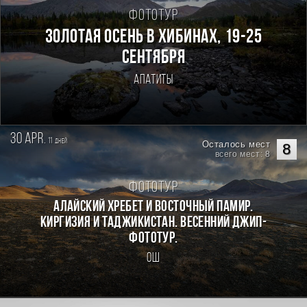
Фототур
Золотая осень в Хибинах, 19-25
сентября
Апатиты
30 apr.
11
дней
Осталось мест
8
всего мест: 8
Фототур
Алайский хребет и Восточный Памир.
Киргизия и Таджикистан. Весенний джип-
фототур.
Ош