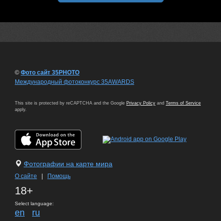
©
Фото сайт 35PHOTO
Международный фотоконкурс 35AWARDS
This site is protected by reCAPTCHA and the Google
Privacy Policy
and
Terms of Service
apply.
Фотографии на карте мира
О сайте
|
Помощь
18+
Select language:
en
ru