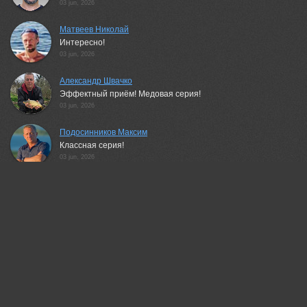
03 jun, 2026
Матвеев Николай
Интересно!
03 jun, 2026
Александр Швачко
Эффектный приём! Медовая серия!
03 jun, 2026
Подосинников Максим
Классная серия!
03 jun, 2026
Гагик Мхитарян
Здорово!
03 jun, 2026
Васильев Андрей
Интересная серия!
03 jun, 2026
Svetlana Povarova Ree
Очень оригинально и артистично!