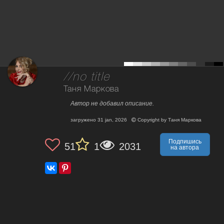
//no title
Таня Маркова
Автор не добавил описание.
загружено
31 jan, 2026
Copyright by
Таня Маркова
Подпишись
51
1
2031
на автора