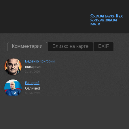
Фото на карте
,
Все
фото автора на
карте
Комментарии
Близко на карте
EXIF
Беденко Григорий
шикарная!
31 jan, 2026
Валерий
Отлично!
01 feb, 2026
Алла Шевченко
Супер!
01 feb, 2026