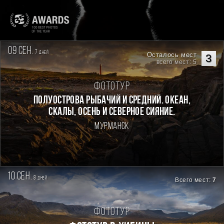
09 сен.
7
дней
Осталось мест
3
всего мест: 5
Фототур
Полуострова Рыбачий и Средний. Океан,
скалы, осень и северное сияние.
Мурманск
10 сен.
8
дней
Всего мест:
7
Фототур