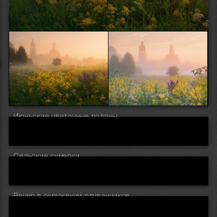
Июньские цветочные поляны
Сельские сумерки
Вечер в окружении одуванчиков