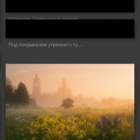
Утренние сумерки под аккомпанемент комариного писка
Под покрывалом утреннего тумана