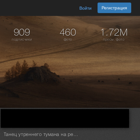
Регистрация
Войти
909
460
1.72M
подписчики
фото
просм. фото
Танец утреннего тумана на реке Джазатор