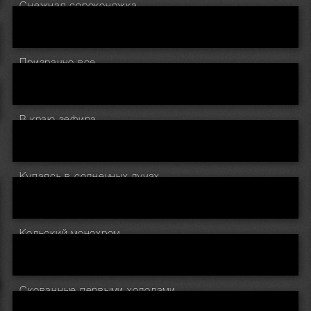
Снежная сороконожка
Призрачно все...
В краю зефира
Купаясь в солнечных лучах
Кольский монохром
Скованные первыми холодами