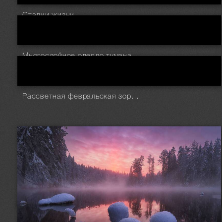
Стадии жизни
Многослойное одеяло тумана
Рассветная февральская зорька