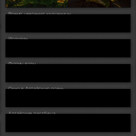
Время цветения калужницы
Исполин
Формы воды
Окно в Алтайскую осень
Алтайские пастбища