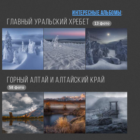
Интересные альбомы
:
Главный Уральский Хребет
13 фото
Горный Алтай и Алтайский край
58 фото