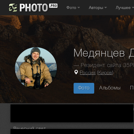
Фото
Авторы
Лучшее
Медянцев 
— Резидент сайта 35
Россия
(
Киров
)
Фото
Альбомы
П
Главная
Фотографы
Россия
Киров
Медянцев Дмитри
Вечерний свет