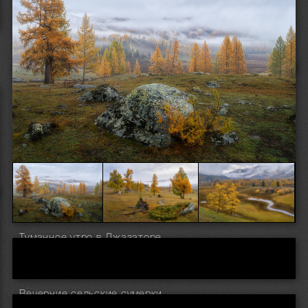
Туманное утро в Джазаторе
Вечерние сельские сумерки