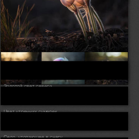
Золотой свет севера
Апрельские первоцветы
Цвет утренних сумерек
Село, утопающее в снегу