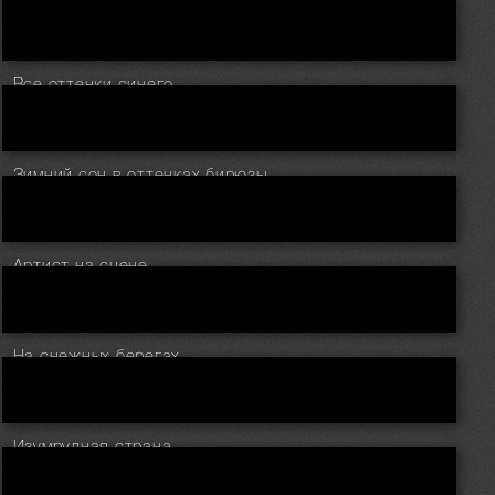
Все оттенки синего
Зимний сон в оттенках бирюзы
Артист на сцене
На снежных берегах
Изумрудная страна