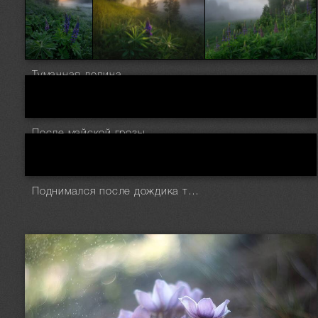
Туманная долина
После майской грозы
Поднимался после дождика туман