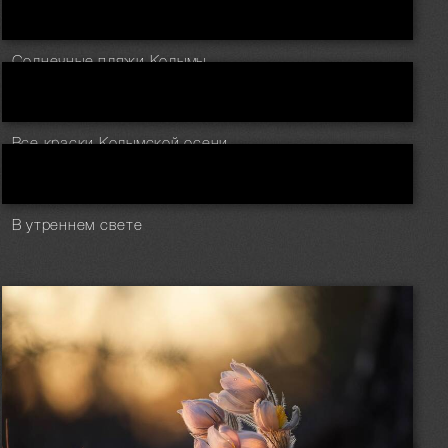
Солнечные пляжи Колымы
Все краски Колымской осени
В утреннем свете