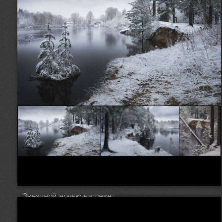
Позднеапрельские снегопады
Звездной ночью на реке