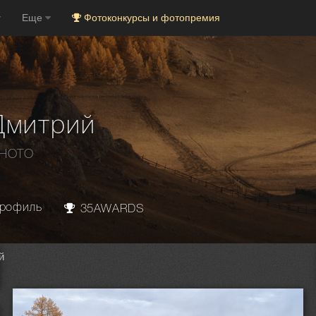
Еще
Фотоконкурсы и фотопремия
Дмитрий
PHOTO
рофиль
35AWARDS
й