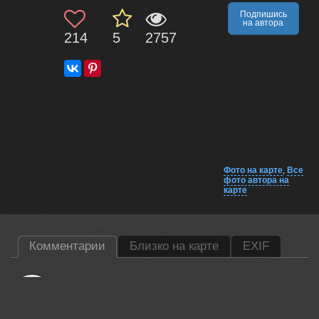
Подпишись
на автора
214
5
2757
Фото на карте
,
Все
фото автора на
карте
Комментарии
Близко на карте
EXIF
Валерий
Нравится!
13 apr, 2026