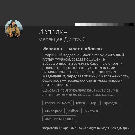
Исполин
Медянцев Дмитрий
Исполин — мост в облаках
Старинный подвесной мост в горах, окутанный
густым туманом, создаёт ощущение
заброшенности и величия. Каменные опоры и
ржавые тросы контрастируют с плавными
линиями тумана. Сцена, снятая Дмитрием
Медянцевым, передаёт тишину и напряжённость,
будто мост — последняя связь между миром и
неизвестностью.
Описание подготовлено редакцией сайта,
поскольку автор не добавил своё описание.
подвесной мост
туман
горы
природа
атмосфера
пейзаж
мистика
Дмитрий Медянцев
загружено
13 apr, 2026
Copyright by
Медянцев Дмитрий