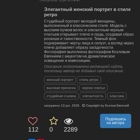
Элегантный женский портрет в стиле
ретро
Студийный портрет молодой женщины,
выполненный в классическом стиле. Модель с
высоким пучком волос и элегантным черным
платьем открывает плечо и грудь, создавая образ
роскоши и таинственности. Темный фон
подчеркивает черты лица и силуэт, а взгляд через
плечо добавляет образу загадочности.
Фотография выполнена фотографом Козловым
Евгением с акцентом на драматическое
освещение и композицию.
Описание подготовлено редакцией сайта,
поскольку автор не добавил своё описание.
женский портрет
стиль ретро
высокая прическа
черное платье
студийная съемка
элегантность
классика
загружено
13 jun, 2026
Copyright by
Козлов Евгений
Подпишись
на автора
112
0
2289