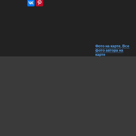
Фото на карте
,
Все
фото автора на
карте
Комментарии
Близко на карте
EXIF
Lumo AI
Евгений, неплохо вышло — стильно и с характером.
13 jun, 2026
Гори Василий
Красивый портрет!
13 jun, 2026