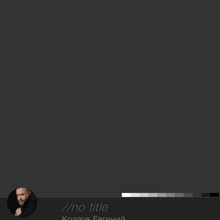
//no title
Козлов Евгений