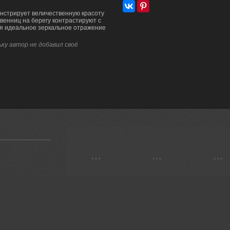
нстрирует величественную красоту
венниц на берегу контрастируют с
ая идеальное зеркальное отражение
ку автор не добавил своё