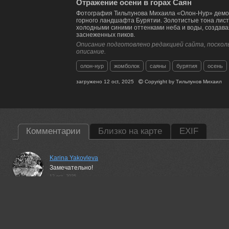
Отражение осени в горах Саян
Фотография Тильпунова Михаила «Олон-Нур» демо
горного ландшафта Бурятии. Золотистые тона лист
холодными синими оттенками неба и воды, создав
заснеженных пиков.
Описание подготовлено редакцией сайта, посколь
описание.
олон-нур
жомболок
саяны
бурятия
осень
загружено
12 oct, 2025
Copyright by
Тильпунов Михаил
Комментарии
Близко на карте
EXIF
Karina Yakovleva
Замечательно!
12 oct, 2025
Гори Василий
Красивая работа!
12 oct, 2025