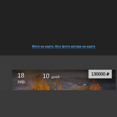
Фото на карте
,
Все фото автора на карте
130000
18
10
дней
sep.
СОКРОВИЩА ЗОЛОТОГО АЛТАЯ
Горно-Алтайск
Russia /