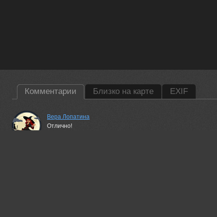
Комментарии
Близко на карте
EXIF
Вера Лопатина
Отлично!
24 may, 2023
Гори Василий
Beautiful!
24 may, 2023