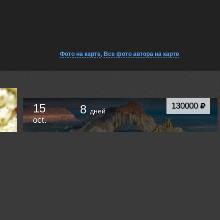
Фото на карте
,
Все фото автора на карте
130000
15
8
дней
oct.
Фототур к ландшафтным шедеврам Мангистау.
Западный Казахстан.
Актау
Kazakhstan /