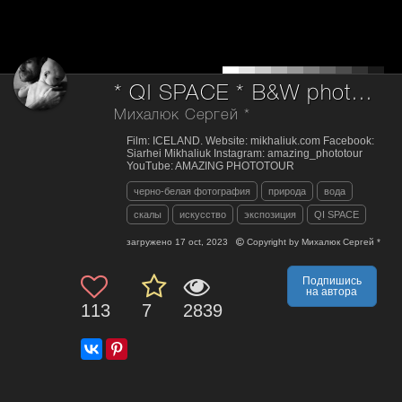
* QI SPACE * B&W photo Exhibition
Михалюк Сергей *
Film: ICELAND. Website: mikhaliuk.com Facebook:
Siarhei Mikhaliuk Instagram: amazing_phototour
YouTube: AMAZING PHOTOTOUR
черно-белая фотография
природа
вода
скалы
искусство
экспозиция
QI SPACE
загружено
17 oct, 2023
Copyright by
Михалюк Сергей *
Подпишись
на автора
113
7
2839