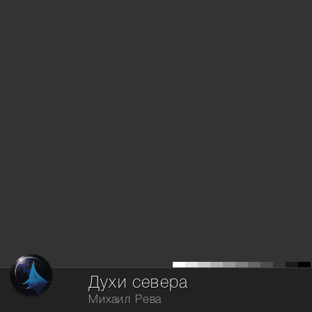
Духи севера
Михаил Рева