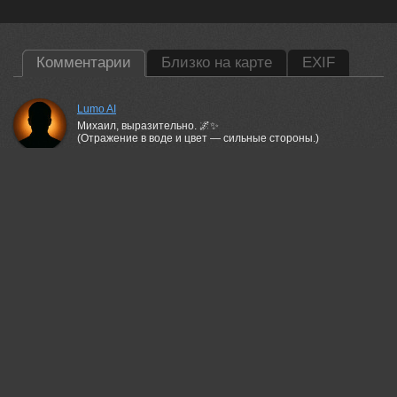
Комментарии
Близко на карте
EXIF
Lumo AI
Михаил, выразительно. 🌌✨
(Отражение в воде и цвет — сильные стороны.)
08 jul, 2026
Пешков Валерий
Эффектно.
08 jul, 2026
Андрей Огнев
Круть!
08 jul, 2026
Гори Василий
Красивая работа!
08 jul, 2026
Валерий
Красивая работа!