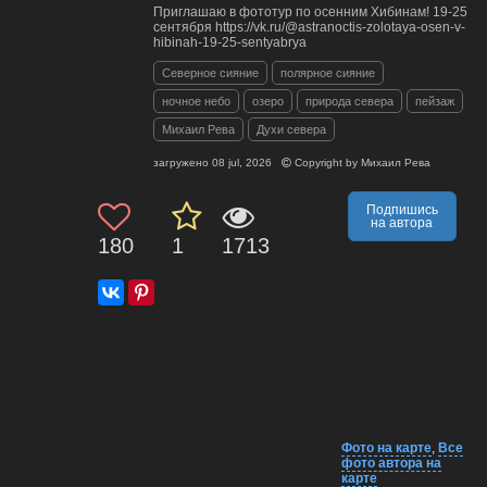
Приглашаю в фототур по осенним Хибинам! 19-25
сентября https://vk.ru/@astranoctis-zolotaya-osen-v-
hibinah-19-25-sentyabrya
Северное сияние
полярное сияние
ночное небо
озеро
природа севера
пейзаж
Михаил Рева
Духи севера
загружено
08 jul, 2026
Copyright by
Михаил Рева
Подпишись
на автора
180
1
1713
Фото на карте
,
Все
фото автора на
карте