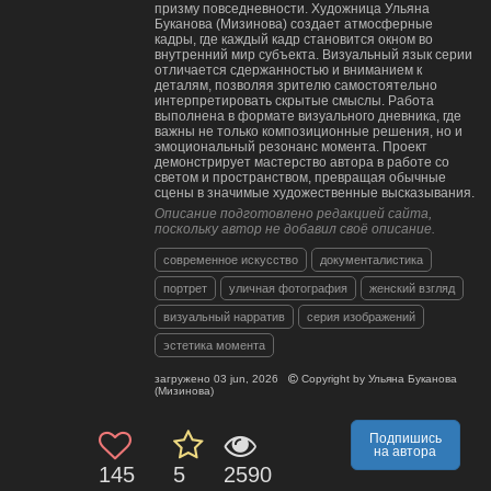
призму повседневности. Художница Ульяна
Буканова (Мизинова) создает атмосферные
кадры, где каждый кадр становится окном во
внутренний мир субъекта. Визуальный язык серии
отличается сдержанностью и вниманием к
деталям, позволяя зрителю самостоятельно
интерпретировать скрытые смыслы. Работа
выполнена в формате визуального дневника, где
важны не только композиционные решения, но и
эмоциональный резонанс момента. Проект
демонстрирует мастерство автора в работе со
светом и пространством, превращая обычные
сцены в значимые художественные высказывания.
Описание подготовлено редакцией сайта,
поскольку автор не добавил своё описание.
современное искусство
документалистика
портрет
уличная фотография
женский взгляд
визуальный нарратив
серия изображений
эстетика момента
загружено
03 jun, 2026
Copyright by
Ульяна Буканова
(Мизинова)
Подпишись
на автора
145
5
2590