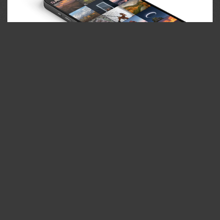
35PHOTO Mobile App
Загружайте работы на сайт прямо из мобильного
приложения. Ставьте лайки, подписывайтесь на других
участников, оставляйте комментарии. Возможность
смотреть за тем кто поставил вам лайк, а так же
возможность загружать работы в приложение
участникам не прошедшим модерацию.