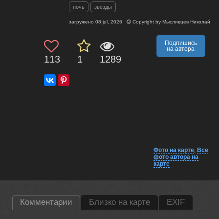
ночь
звёзды
загружено
08 jul, 2026
Copyright by
Мысливцев Николай
Подпишись
на автора
113
1
1289
Фото на карте
,
Все
фото автора на
карте
Комментарии
Близко на карте
EXIF