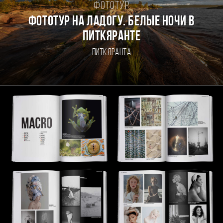
Фототур
Фототур на Ладогу. Белые ночи в
Питкяранте
Питкяранта