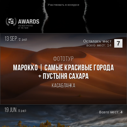
Участвовать в конкурсе
13 sep.
12
дней
Осталось мест
7
всего мест: 14
Фототур
Марокко | Самые красивые города
+ пустыня Сахара
Касабланка
19 jun.
9
дней
Всего мест:
4