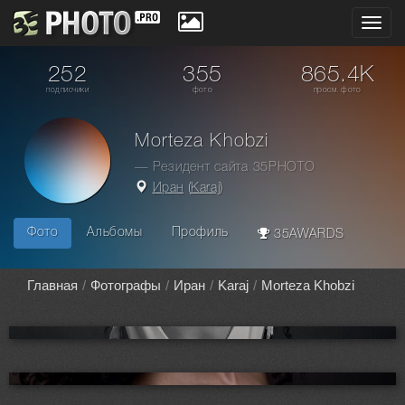
Toggl
navig
252
355
865.4K
подписчики
фото
просм. фото
Morteza Khobzi
— Резидент сайта 35PHOTO
Иран
(
Karaj
)
Фото
Альбомы
Профиль
35AWARDS
Главная
Фотографы
Иран
Karaj
Morteza Khobzi