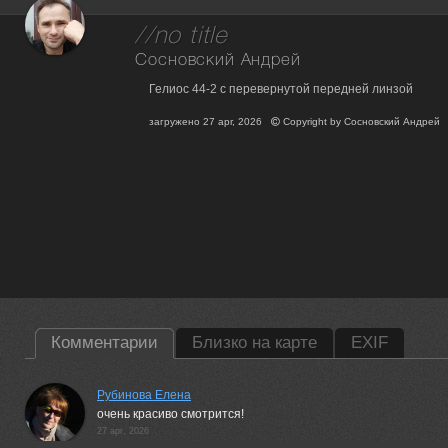
//no title
Сосновский Андрей
Гелиос 44-2 с перевернутой передней линзой
загружено
27 apr, 2026
Copyright by
Сосновский Андрей
Комментарии
Близко на карте
EXIF
Рубинова Елена
очень красиво смотрится!
27 apr, 2026