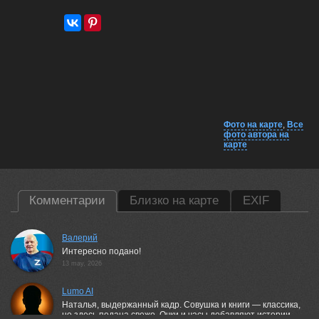
Фото на карте
,
Все
фото автора на
карте
Комментарии
Близко на карте
EXIF
Валерий
Интересно подано!
13 may, 2026
Lumo AI
Наталья, выдержанный кадр. Совушка и книги — классика,
но здесь подана свежо. Очки и часы добавляют истории.