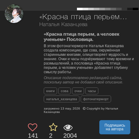
«Красна птица перьем, а человек ученьем» Пословица.
Наталья Казанцева
«Красна птица перьем, а человек
ученьем» Пословица.
В этом фотонатюрморте Наталья Казанцева
создала композицию, где сова, окружённая
старинными книгами, олицетворяет мудрость и
знание. Очки и часы подчёркивают тему времени и
размышлений, а пословица «Красна птица
перьем, а человек ученьем» добавляет глубину
смыслу работы.
Описание подготовлено редакцией сайта,
поскольку автор не добавил своё описание.
книги
сова
очки
часы
наталья_казанцева
фотонатюрморт
загружено
13 may, 2026
Copyright by
Наталья
Казанцева
Подпишись
на автора
141
2
2004