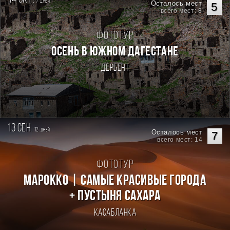
7
дней
Осталось мест
5
всего мест: 8
Фототур
Осень в Южном Дагестане
Дербент
13 сен.
12
дней
Осталось мест
7
всего мест: 14
Фототур
Марокко | Самые красивые города
+ пустыня Сахара
Касабланка