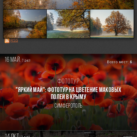
Loading...
RSS
16 май.
7
дней
Всего мест:
6
Фототур
"ЯРКИЙ МАЙ": ФОТОТУР НА ЦВЕТЕНИЕ МАКОВЫХ
ПОЛЕЙ В КРЫМУ
Симферополь
14 окт.