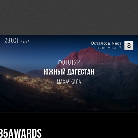
29 oct.
7
дней
Осталось мест
3
всего мест: 7
Фототур
ЮЖНЫЙ ДАГЕСТАН
Махачкала
35AWARDS