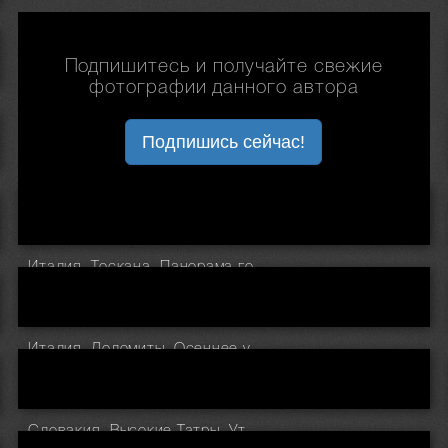
Подпишитесь и получайте свежие
фотографии данного автора
Подпишись сейчас!
Италия. Тоскана. Панорама города Sorano
Италия. Доломиты. Осеннее утро на плато Alpe Di Siusi
Словакия. Высокие Татры. Утро на горе Predne Solisko