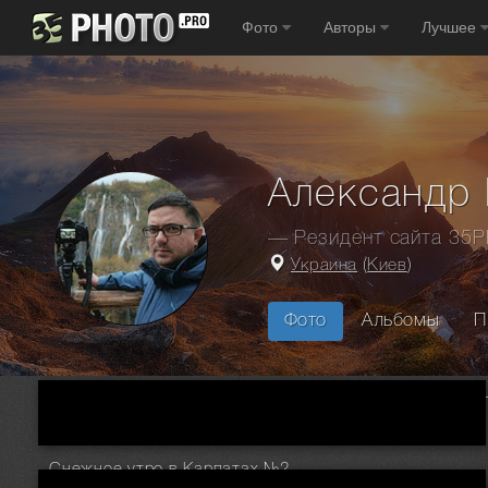
Фото
Авторы
Лучшее
Александр
— Резидент сайта 35
Украина
(
Киев
)
Фото
Альбомы
П
Главная
Фотографы
Украина
Киев
Александр Науме
Снежное утро в Карпатах №2