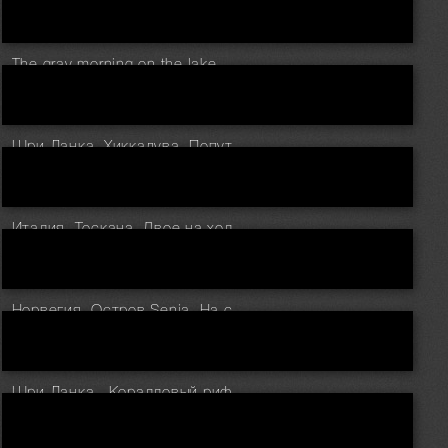
The gray morning on the lake.
Шри Ланка. Хиккадува. Попутчица
Италия. Тоскана. Двое на холмах долины Val d'Orcia
Норвегия. Остров Senja. На склонах у деревни Skaland
Шри Ланка . Коралловый риф у острова Barberun