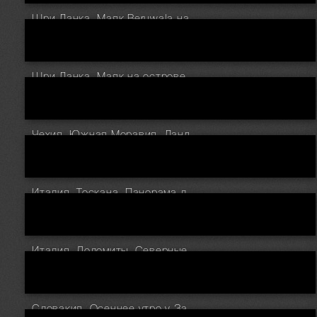
Шри Ланка. Маяк Beruwala на закате
Шри Ланка. Маяк на острове Barberun у берегов Beruwala
Чехия. Южная Моравия. Ландшафт заповедника Hovoranske louky
Италия. Тоскана. Панорама ландшафта у виллы Agriturismo Baccoleno
Италия. Доломиты. Северные стены Tre Cime di Lavaredo на закате
Словакия. Осеннее утро у Западных Татр