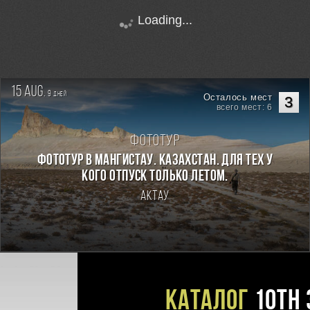
Loading...
15 aug.
9
дней
Осталось мест
3
всего мест: 6
Фототур
Фототур в Мангистау. Казахстан. Для тех у
кого отпуск только летом.
Актау
Каталог
10TH 