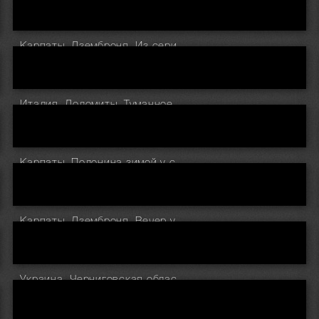
Карпаты. Дземброня. Из серии Морозное утро
Италия. Доломиты. Туманное утро у плато Alpe di Siusi
Карпаты. Полонина зимой у села Дземброня
Карпаты. Дземброня. Вечер у полонины Степанский
Украина. Черниговская область. Перед грозой у реки Десна