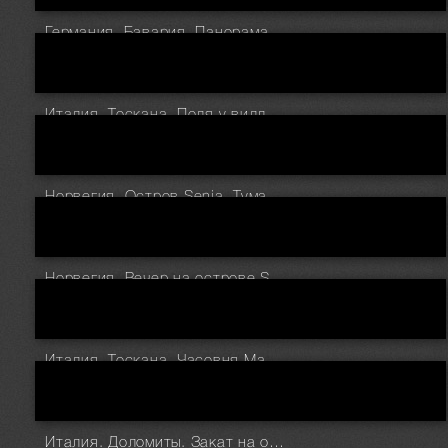
Германия. Бавария. Панорама замка Neuschwanstein
Италия. Тоскана. Поля у виллы Agriturismo Baccoleno
Норвегия. Остров Senja. Туманное море
Норвегия. Вечер на острове Senja
Италия. Тоскана. Часовня Madonna di Vitaleta на восходе солнца
Италия. Доломиты. Закат на озере Limides