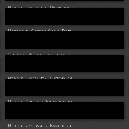
Италия. Доломиты. Вечер на озере Carezza
Норвегия. Остров Senja. Радуга над фьордом Steinfjorden
Украина. Закарпатье. Закат у Козьмещика
Италия. Доломиты. Склоны деревни Santa Cristina Val Gardena в вечерних лучах солнца
Италия. Тоскана. Кипарисовый остров на закате в San Quirico d'Orcia
Италия. Доломиты. Каменный берег у озера Braies