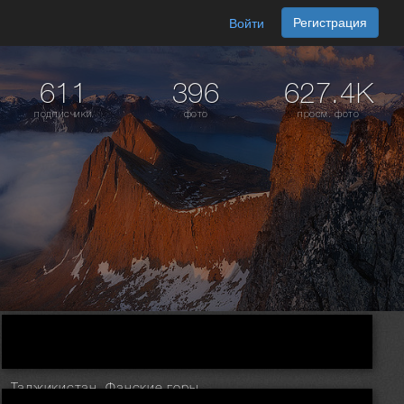
Регистрация
Войти
611
396
627.4K
подписчики
фото
просм. фото
Таджикистан. Фанские горы. Утро на Алаудинском озере.