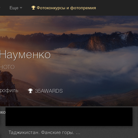
Еще
Фотоконкурсы и фотопремия
 Науменко
PHOTO
рофиль
35AWARDS
нко
Таджикистан. Фанские горы. Вечер На Куликалонских озерах. (Ослик на выпасе). Высота 2800 м.