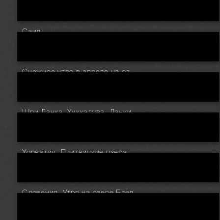
Саид
Снежное утро в апреле на озере Хинтерзее, Германия.
Шри Ланка. Хиккадува. Ланкийский рассвет
Хорватия. Плитвицкие озера у водопада Galovac осенью
Словения. Утро на озере Блед