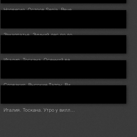
Норвегия. Остров Senja. Вечер в бухте Frovagen
Закарпатье. Зимний лес по дороге на Петрос
Италия. Тоскана. Осенний вечер в долине Val d'Orcia
Словакия. Высокие Татры. Вид на Польские Татры и озеро (Zmrzle pleso)
Италия. Тоскана. Утро у виллы Agriturismo Baccoleno