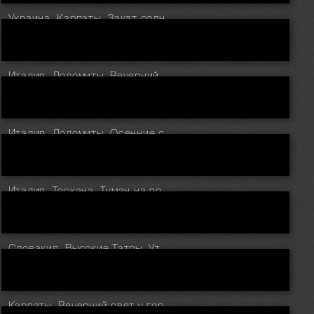
Украина. Карпаты. Закат солнца над Черногорским хребтом
Италия. Доломиты. Вечерний свет у деревни Selva di Val Gardena
Италия. Доломиты. Осенние склоны у церкви Santa Maddalena
Италия. Тоскана. Туман на полях долины Val d’Orcia
Словакия. Высокие Татры. Утро на озере Strbske Pleso
Карпаты. Вечерний свет у горы Поп Иван