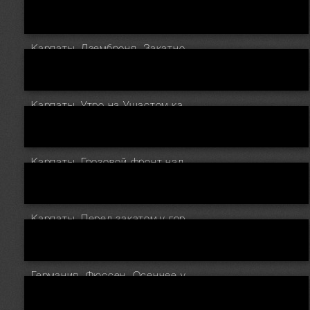
Карпаты. Дземброня. Закатное небо у горы Косарище
Карпаты. Утро на Ушастом камне
Карпаты. Грозовой фронт над Черногорским хребтом
Карпаты. Перед закатом у горы Поп Иван
Германия. Фюссен. Осеннее утро в парке Freibad am Mittersee