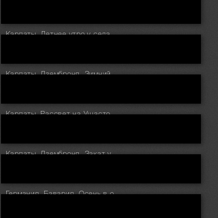
Карпаты. Летнее утро у села Дземброня
Карпаты. Дземброня. Зимний вечер у полонины Степанский
Карпаты. Рассвет на Ушастом камне
Карпаты. Дземброня. Закат у горы Косарище
Германия. Бавария. Осень в окрестности города Ramsau