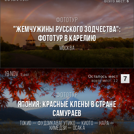
дней
Всего мест:
6
Фототур
"ЖЕМЧУЖИНЫ РУССКОГО ЗОДЧЕСТВА":
ФОТОТУР В КАРЕЛИЮ
Москва
19 nov.
11
дней
Осталось мест
7
всего мест: 12
Фототур
Япония: Красные клены в стране
самураев
Токио — Фудзикавагутико — Киото — Нара —
Химедзи — Осака