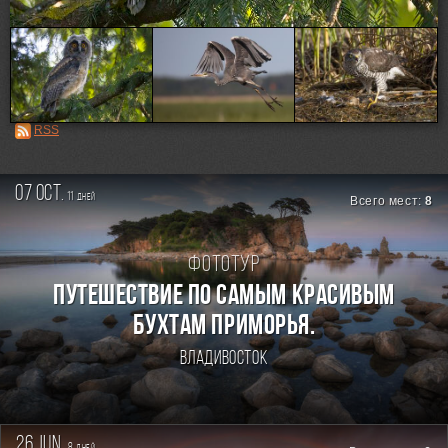
Loading...
RSS
07 oct.
11
дней
Всего мест:
8
Фототур
ПУТЕШЕСТВИЕ ПО САМЫМ КРАСИВЫМ
БУХТАМ ПРИМОРЬЯ.
Владивосток
26 jun.
8