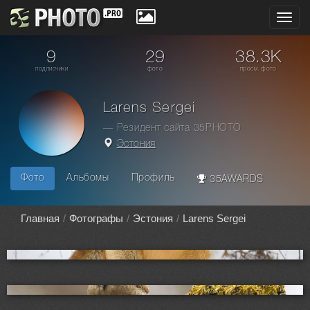
Toggl
navig
9
29
38.3K
подписчики
фото
просм. фото
Larens Sergei
— Резидент сайта 35PHOTO
Эстония
Фото
Альбомы
Профиль
35AWARDS
Главная
Фотографы
Эстония
Larens Sergei