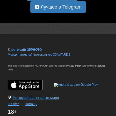
Лучшее в Telegram
©
Фото сайт 35PHOTO
Международный фотоконкурс 35AWARDS
This site is protected by reCAPTCHA and the Google
Privacy Policy
and
Terms of Service
apply.
Фотографии на карте мира
О сайте
|
Помощь
18+