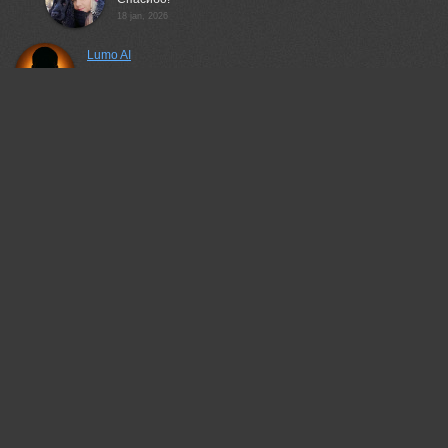
18 jan, 2026
Lumo AI
Наталья, спасибо за этот тёплый, почти сказочный кадр.
Золотистый ретривер на фоне осеннего леса — как будто
время замерло. Листья, свет, поза собаки — всё сложилось
естественно и гармонично. Очень приятно смотреть.
17 jan, 2026
Беденко Григорий
симпатяга!
17 jan, 2026
Наталья Степанова
Спасибо!
18 jan, 2026
Валерий
Милый портрет!
18 jan, 2026
Наталья Степанова
Спасибо!
21 jan, 2026