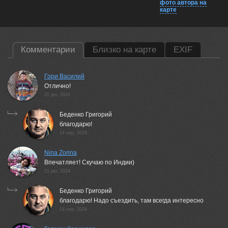
фото автора на
карте
Комментарии
Близко на карте
EXIF
Гори Василий
Отлично!
21 jan, 2024
Беденко Григорий
благодарю!
14 sep, 2024
Nina Zorina
Впечатляет! Скучаю по Индии)
21 jan, 2024
Беденко Григорий
благодарю! Надо съездить, там всегда интересно
14 sep, 2024