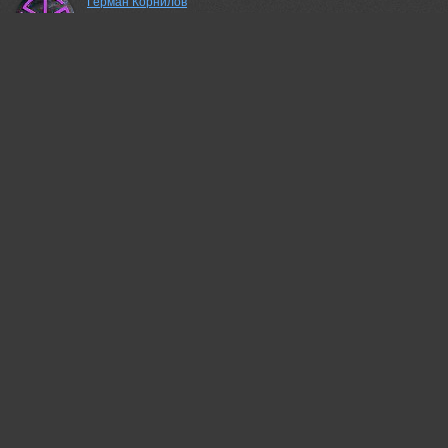
Герман Корнилов
Гриша Привет ! Как всегда очень качественно ! Посмотрел с
удовольствием!
27 jan, 2024
Беденко Григорий
благодарю!
14 sep, 2024
Татьяна Звада
Отличный кадр!
05 feb, 2024
Беденко Григорий
благодарю!
14 sep, 2024
Арсен Алабердов
и опять отдельный плюс за портреты! )
14 sep, 2024
Беденко Григорий
благодарю!
14 sep, 2024