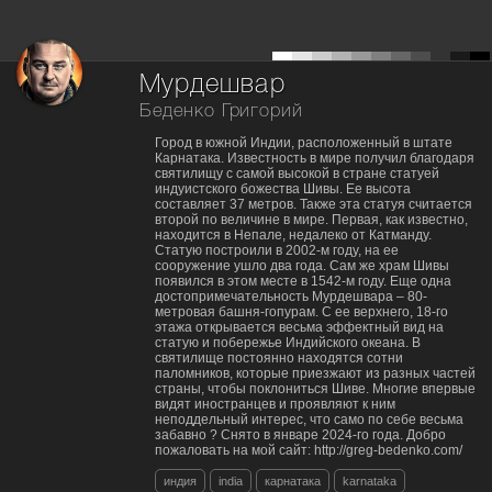
Мурдешвар
Беденко Григорий
Город в южной Индии, расположенный в штате
Карнатака. Известность в мире получил благодаря
святилищу с самой высокой в стране статуей
индуистского божества Шивы. Ее высота
составляет 37 метров. Также эта статуя считается
второй по величине в мире. Первая, как известно,
находится в Непале, недалеко от Катманду.
Статую построили в 2002-м году, на ее
сооружение ушло два года. Сам же храм Шивы
появился в этом месте в 1542-м году. Еще одна
достопримечательность Мурдешвара – 80-
метровая башня-гопурам. С ее верхнего, 18-го
этажа открывается весьма эффектный вид на
статую и побережье Индийского океана. В
святилище постоянно находятся сотни
паломников, которые приезжают из разных частей
страны, чтобы поклониться Шиве. Многие впервые
видят иностранцев и проявляют к ним
неподдельный интерес, что само по себе весьма
забавно ? Cнято в январе 2024-го года. Добро
пожаловать на мой сайт: http://greg-bedenko.com/
индия
india
карнатака
karnataka