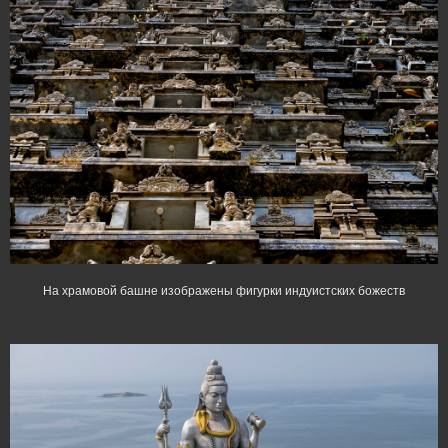
На храмовой башне изображены фигурки индуистских божеств