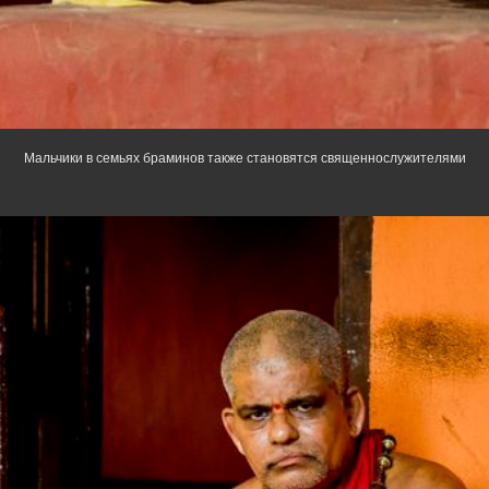
Мальчики в семьях браминов также становятся священнослужителями