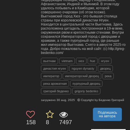
лидирующие позиции, наряду с Индонезией,
Афганистаном, Индией и Мьянмой. В этом году
удалось побывать и в Камбодже, которой
совершенно очарован (об этом позже).
Вьетнамский город Хюэ - это бывшая столица
страны при королевской династии Нгуен.
Находится в центральной части Вьетнама. Здесь
расположена цитадель, построенная в 19-м веке,
окруженная рвом и крепостными стенами. Внутри
сохранился Императорский город с дворцами и
храмами, а также пурпурный город, где раньше
жил император Вьетнама. Снято в авнусте 2025-го
года. Добро пожаловать на мой сайт: (c) http://greg-
bedenko.com/
вьетнам
vietnam
хюэ
hue
нгуен
династия нгуен
nguyen dynasty
дворец
император
императорский дворец
река
река ароматная
пурпурный дворец
григорий беденко
grigoriy bedenko
загружено
30 aug, 2025
Copyright by
Беденко Григорий
Подпишись
на автора
158
8
7497