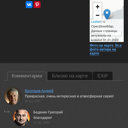
+
−
Leaflet
| ©
OpenStreetMap,
Данные страницы
2000 km
актуальны на
1000 mi
момент 01.01.2022
Фото на карте
,
Все
фото автора на
карте
Комментарии
Близко на карте
EXIF
Васильев Андрей
Прекрасная, очень интересная и атмосферная серия!
30 aug, 2025
Беденко Григорий
благодарю!
21 sep, 2025