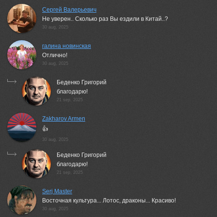
Сергей Валерьевич
Не уверен.. Сколько раз Вы ездили в Китай..?
30 aug, 2025
галина новинская
Отлично!
30 aug, 2025
Беденко Григорий
благодарю!
21 sep, 2025
Zakharov Armen
👍
30 aug, 2025
Беденко Григорий
благодарю!
21 sep, 2025
Serj Master
Восточная культура... Лотос, драконы... Красиво!
30 aug, 2025