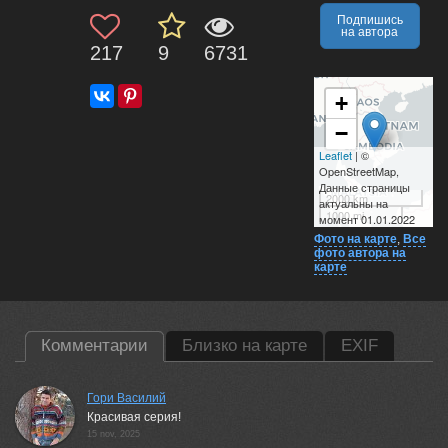
Подпишись
на автора
217
9
6731
+
−
Leaflet
| ©
OpenStreetMap,
Данные страницы
2000 km
актуальны на
1000 mi
момент 01.01.2022
Фото на карте
,
Все
фото автора на
карте
Комментарии
Близко на карте
EXIF
Гори Василий
Красивая серия!
15 nov, 2025