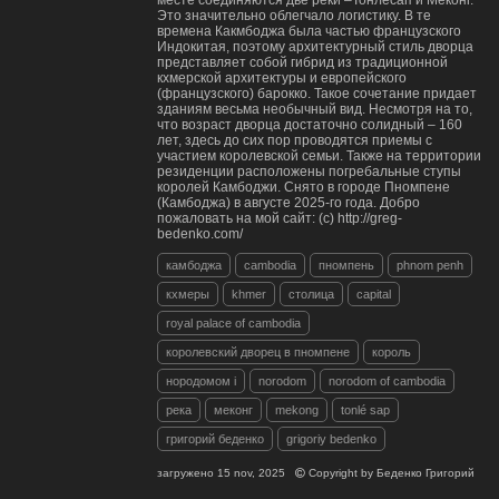
месте соединяются две реки –Тонлесап и Меконг.
Это значительно облегчало логистику. В те
времена Какмбоджа была частью французского
Индокитая, поэтому архитектурный стиль дворца
представляет собой гибрид из традиционной
кхмерской архитектуры и европейского
(французского) барокко. Такое сочетание придает
зданиям весьма необычный вид. Несмотря на то,
что возраст дворца достаточно солидный – 160
лет, здесь до сих пор проводятся приемы с
участием королевской семьи. Также на территории
резиденции расположены погребальные ступы
королей Камбоджи. Снято в городе Пномпене
(Камбоджа) в августе 2025-го года. Добро
пожаловать на мой сайт: (c) http://greg-
bedenko.com/
камбоджа
cambodia
пномпень
phnom penh
кхмеры
khmer
столица
capital
royal palace of cambodia
королевский дворец в пномпене
король
нородомом i
norodom
norodom of cambodia
река
меконг
mekong
tonlé sap
григорий беденко
grigoriy bedenko
загружено
15 nov, 2025
Copyright by
Беденко Григорий