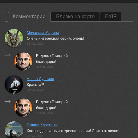
Комментарии
Близко на карте
EXIF
Мочалова Марина
Очень интересная серия, очень!
25 nov, 2025
Беденко Григорий
благодарю!
16 mar, 2026
Алёна Сурнина
Красота!!!
25 nov, 2025
Беденко Григорий
благодарю!
16 mar, 2026
Галина Хвостенко
Как всегда, очень интересная серия! Снято отлично!
25 nov, 2025