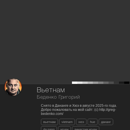
Вьетнам
Беденко Григорий
Снято в Дананге и Хюэ в августе 2025-го года.
Добро пожаловать на мой сайт: (c) http://greg-
bedenko.com/
вьетнам
vietnam
хюэ
hue
дананг
da nang
нгуен
династия нгуен