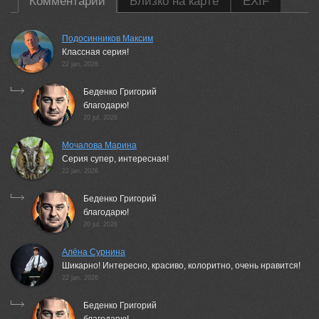
Комментарии
Близко на карте
EXIF
Подосинников Максим
Классная серия!
22 jan, 2026
Беденко Григорий
благодарю!
20 jul, 2026
Мочалова Марина
Серия супер, интересная!
22 jan, 2026
Беденко Григорий
благодарю!
20 jul, 2026
Алёна Сурнина
Шикарно! Интересно, красиво, колоритно, очень нравится!
22 jan, 2026
Беденко Григорий