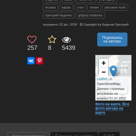
игуана
варан
утки
лилии
рисовое поле
григорий беденко
grigoriy bedenko
загружено
22 jan, 2026
Copyright by
Беденко Григорий
Подпишись
на автора
257
8
5439
+
−
Leaflet
| ©
OpenStreetMap,
Данные страницы
2000 km
актуальны на
1000 mi
момент 01.01.2022
Фото на карте
,
Все
фото автора на
карте