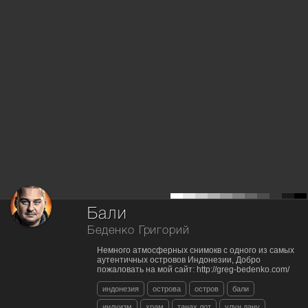
Бали
Беденко Григорий
Немного атмосферных снимокв с одного из самых
аутентичных островов Индонезии, Добро
пожаловать на мой сайт: http://greg-bedenko.com/
индонезия
острова
остров
бали
индуизм
храм
танах лот
улун дану