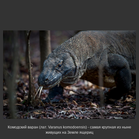
Комодский варан (лат. Varanus komodoensis) - cамая крупная из ныне
живущих на Земле ящериц