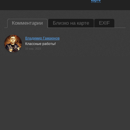
карте
Комментарии
Близко на карте
EXIF
Владимир Гамаюнов
Классные работы!
10 sep, 2023
Беденко Григорий
благодарю!
14 sep, 2024
Елена Павлюк
Очень интересно ！
10 sep, 2023
Беденко Григорий
благодарю!
14 sep, 2024
Гори Василий