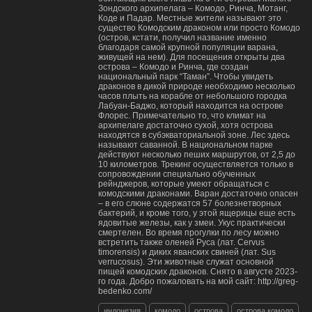
Зондского архипелага – Комодо, Ринча, Мотанг,
Коде и Падар. Местные жители называют это
существо Комодским драконом или просто Комодо
(остров, кстати, получил название именно
благодаря самой крупной популяции варана,
живущей на нем). Для посещения открыты два
острова – Комодо и Ринча, где создан
национальный парк “Таман”. Чтобы увидеть
драконов в дикой природе необходимо несколько
часов плыть на корабле от небольшого городка
Лабуан-Баджо, который находится на острове
Флорес. Примечательно то, что климат на
архипелаге достаточно сухой, хотя острова
находятся в субэкваториальной зоне. Лес здесь
называют саванной. В национальном парке
действуют несколько пеших маршрутов, от 2,5 до
10 километров. Трекинг осуществляется только в
сопровождении специально обученных
рейнджеров, которые умеют обращаться с
комодскими драконами. Варан достаточно опасен
– в его слюне содержатся 57 болезнетворных
бактерий, и кроме того, у этой ящерицы еще есть
ядовитые железы, как у змеи. Укус практически
смертелен. Во время прогулки по лесу можно
встретить также оленей Руса (лат. Cervus
timorensis) и диких яванских свиней (лат. Sus
verrucosus). Эти животные служат основной
пищей комодских драконов. Cнято в августе 2023-
го года. Добро пожаловать на мой сайт: http://greg-
bedenko.com/
индонезия
комодо
острова
острова комодо