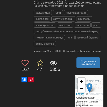
Снято в октябре 2023-го года. Добро пожаловать
на мой сайт: http://greg-bedenko.com/
афганистан
герат
провинция герат
зиндаджан
округ зиндаджан
наиброфи
землетрясение
казахстан
спасатели
росо
республиканский оперативно-спасательный отряд
гуманитарная помощь
мчс
григорий беденко
grigiriy bedenko
загружено
21 oct, 2023
Copyright by
Беденко Григорий
Подпишись
на автора
167
47
5356
+
−
Leaflet
| ©
OpenStreetMap,
Данные страницы
2000 km
актуальны на