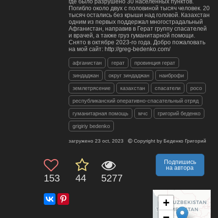
где было разрушено 30 населенных пунктов.
Погибло около двух с половиной тысяч человек. 20
тысяч остались без крыши над головой. Казахстан
одним из первых поддержал многострадальный
Афганистан, направив в Герат группу спасателей
и врачей, а также груз гуманитарной помощи.
Снято в октябре 2023-го года. Добро пожаловать
на мой сайт: http://greg-bedenko.com/
афганистан
герат
провинция герат
зиндаджан
округ зиндаджан
наиброфи
землетрясение
казахстан
спасатели
росо
республиканский оперативно-спасательный отряд
гуманитарная помощь
мчс
григорий беденко
grigiriy bedenko
загружено
23 oct, 2023
Copyright by
Беденко Григорий
Подпишись
на автора
153
44
5277
+
−