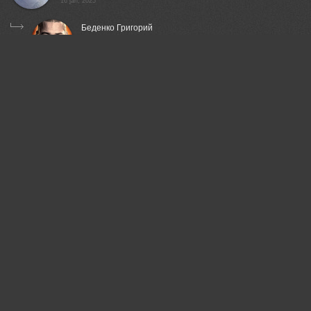
16 jan, 2025
Беденко Григорий
благодарю!
21 mar, 2025
Дорн Оксана
Интересная серия!
23 jul, 2025
Беденко Григорий
благодарю!
09 sep, 2025
Гаврилов Юрий
Кошмар...трагедия
24 dec, 2025
Беденко Григорий
у меня было ощущение полной сюрреалистичности
всего происхордящего....
24 dec, 2025
Мария
проникновенная серия