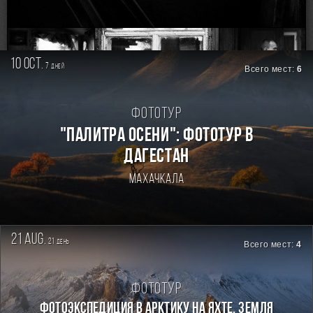
RSS
10 oct.
7
дней
Всего мест:
6
Фототур
"ПАЛИТРА ОСЕНИ": ФОТОТУР В
ДАГЕСТАН
Махачкала
21 aug.
21
день
Всего мест:
4
Фототур
Фотоэкспедиция в Арктику на яхте. Земля