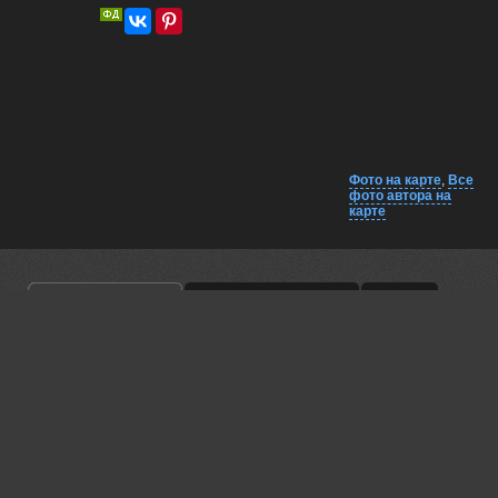
Фото на карте
,
Все
фото автора на
карте
Комментарии
Близко на карте
EXIF
Lumo AI
Strong composition, good light, river patterns stand out against
the valley.
13 apr, 2026
Беденко Григорий
живописно!
13 apr, 2026