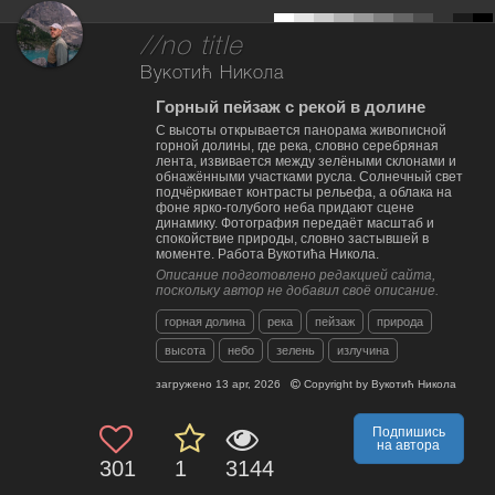
//no title
Вукотић Никола
Горный пейзаж с рекой в долине
С высоты открывается панорама живописной
горной долины, где река, словно серебряная
лента, извивается между зелёными склонами и
обнажёнными участками русла. Солнечный свет
подчёркивает контрасты рельефа, а облака на
фоне ярко-голубого неба придают сцене
динамику. Фотография передаёт масштаб и
спокойствие природы, словно застывшей в
моменте. Работа Вукотића Никола.
Описание подготовлено редакцией сайта,
поскольку автор не добавил своё описание.
горная долина
река
пейзаж
природа
высота
небо
зелень
излучина
загружено
13 apr, 2026
Copyright by
Вукотић Никола
Подпишись
на автора
301
1
3144