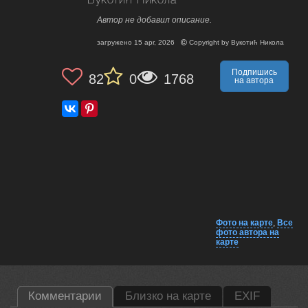
Вукотић Никола
Автор не добавил описание.
загружено
15 apr, 2026
Copyright by
Вукотић Никола
Подпишись
82
0
1768
на автора
Фото на карте
,
Все
фото автора на
карте
Комментарии
Близко на карте
EXIF