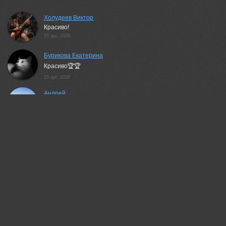
Холудеев Виктор
Красиво!
15 apr, 2026
Бурикова Екатерина
Красиво🏆🏆
15 apr, 2026
Андрей
Amazing landscape
15 apr, 2026
Валерий
Отлично!
15 apr, 2026
Беденко Григорий
весьма живописно!
15 apr, 2026
Julia Kaissa
Здорово!
15 apr, 2026