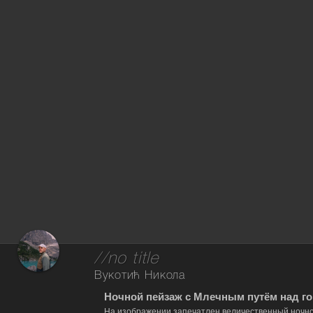
//no title
Вукотић Никола
Ночной пейзаж с Млечным путём над г
На изображении запечатлен величественный ночно