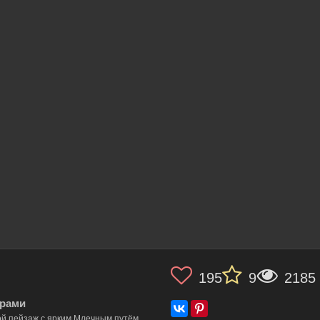
195
9
2185
орами
й пейзаж с ярким Млечным путём,