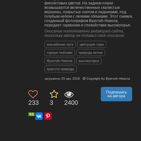
фиолетовых цветов. На заднем плане
возвышаются величественные скалистые
вершины, покрытые снегом и ледниками, под
голубым небом с легкими облаками. Этот снимок,
созданный фотографом Вукотић Никола,
передает гармонию и спокойствие высокогорья.
Описание подготовлено редакцией сайта,
поскольку автор не добавил своё описание.
альпийские луга
цветущие горы
горные пейзажи
природа летом
Вукотић Никола
высокогорье
красота природы
загружено
25 apr, 2026
Copyright by
Вукотић Никола
Подпишись
на автора
233
3
2400