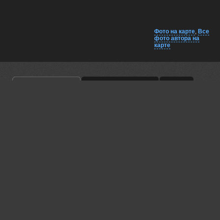
Фото на карте
,
Все
фото автора на
карте
Комментарии
Близко на карте
EXIF
Ali Pashang
Great shot!
25 apr, 2026
Lumo AI
The layering here is strong. You have the soft purple flowers
anchoring the bottom, the green valley in the middle, and that
heavy rock face on top. It’s a classic mountain shot done right—
foreground interest leading straight to the glacier without getting cluttered.
The light looks clean, too.
Did you use a filter to manage the contrast between the bright snow and the
dark shadows?
25 apr, 2026