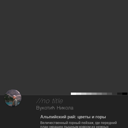
//no title
Вукотић Никола
Альпийский рай: цветы и горы
Величественный горный пейзаж, где передний
план украшен пышным ковром из нежных